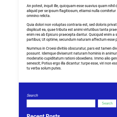
An potest, inquit ille, quicquam esse suavius quam nihil
aliquid per se ipsum flagitiosum, etiamsi nulla comit
omnino relicta.
Quia dolori non voluptas contraria est, sed doloris priv
displicuit ea, quae tributa est animi virtutibus tanta pra
enim res ab Epicuro praecepta dantur. Quicquid enim a s
partibus; Ut optime, secundum naturam affectum esse p
Nummus in Croesi divitiis obscuratur, pars est tamen d
possunt. Idemque diviserunt naturam hominis in animum
moderatio cupiditatum rationi oboediens. Immo alio gener
senescit; Potius ergo illa dicantur: turpe esse, viri non 
tu verba solum putes.
Search
Search
Recent Posts