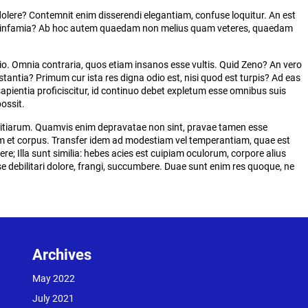
 dolere? Contemnit enim disserendi elegantiam, confuse loquitur. An est
etur infamia? Ab hoc autem quaedam non melius quam veteres, quaedam
atio. Omnia contraria, quos etiam insanos esse vultis. Quid Zeno? An vero
estantia? Primum cur ista res digna odio est, nisi quod est turpis? Ad eas
apientia proficiscitur, id continuo debet expletum esse omnibus suis
ossit.
ivitiarum. Quamvis enim depravatae non sint, pravae tamen esse
 et corpus. Transfer idem ad modestiam vel temperantiam, quae est
e; Illa sunt similia: hebes acies est cuipiam oculorum, corpore alius
esse debilitari dolore, frangi, succumbere. Duae sunt enim res quoque, ne
Archives
May 2022
July 2021