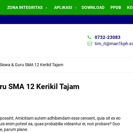
ZONA INTEGRITAS
APLIKASI
DOWNLOAD
PPDB
KO
0732-23083
tim_it@man1kph.sc
Siswa & Guru SMA 12 Kerikil Tajam
ru SMA 12 Kerikil Tajam
 possint; Amicitiam autem adhibendam esse censent, quia sit ex eo
Quis enim potest ea, quae probabilia videantur ei, non probare? Duo
ne, parum plane.