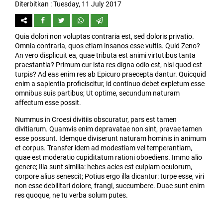
Diterbitkan :
Tuesday, 11 July 2017
Quia dolori non voluptas contraria est, sed doloris privatio.
Omnia contraria, quos etiam insanos esse vultis. Quid Zeno?
An vero displicuit ea, quae tributa est animi virtutibus tanta
praestantia? Primum cur ista res digna odio est, nisi quod est
turpis? Ad eas enim res ab Epicuro praecepta dantur. Quicquid
enim a sapientia proficiscitur, id continuo debet expletum esse
omnibus suis partibus; Ut optime, secundum naturam
affectum esse possit.
Nummus in Croesi divitiis obscuratur, pars est tamen
divitiarum. Quamvis enim depravatae non sint, pravae tamen
esse possunt. Idemque diviserunt naturam hominis in animum
et corpus. Transfer idem ad modestiam vel temperantiam,
quae est moderatio cupiditatum rationi oboediens. Immo alio
genere; Illa sunt similia: hebes acies est cuipiam oculorum,
corpore alius senescit; Potius ergo illa dicantur: turpe esse, viri
non esse debilitari dolore, frangi, succumbere. Duae sunt enim
res quoque, ne tu verba solum putes.